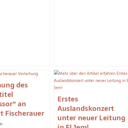
hung des
titel
Erstes
ssor“ an
Auslandskonzert
t Fischerauer
unter neuer Leitung
in
in El Jem!